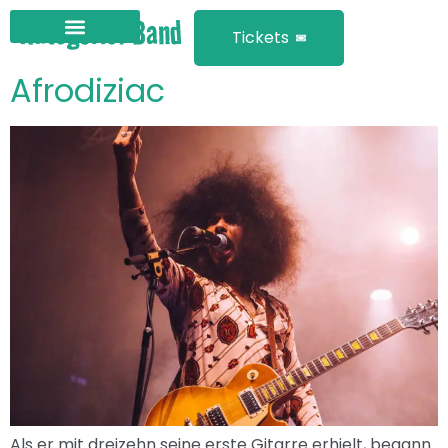
Kategorie:
Band
Tickets
Afrodiziac
Als er mit dreizehn seine erste Gitarre erhielt, begann