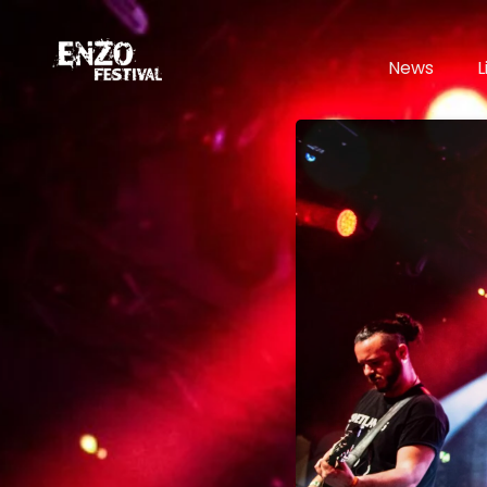
News
L