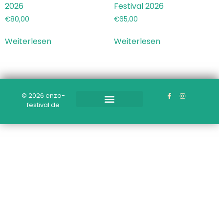
2026
Festival 2026
€
80,00
€
65,00
Weiterlesen
Weiterlesen
© 2026 enzo-
festival.de
Cookie-Richtlinie