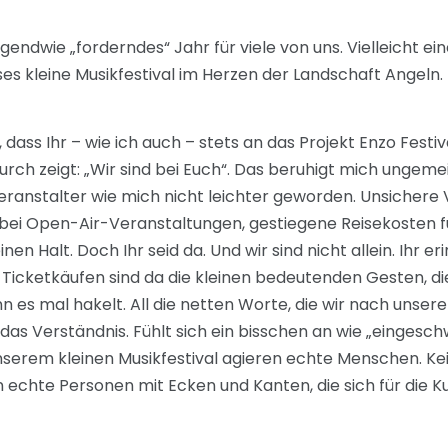
endwie „forderndes“ Jahr für viele von uns. Vielleicht ein
ses kleine Musikfestival im Herzen der Landschaft Angeln.
ss Ihr – wie ich auch – stets an das Projekt Enzo Festiva
urch zeigt: „Wir sind bei Euch“. Das beruhigt mich ungeme
Veranstalter wie mich nicht leichter geworden. Unsichere
bei Open-Air-Veranstaltungen, gestiegene Reisekosten 
n Halt. Doch Ihr seid da. Und wir sind nicht allein. Ihr er
n Ticketkäufen sind da die kleinen bedeutenden Gesten, d
 es mal hakelt. All die netten Worte, die wir nach unser
as Verständnis. Fühlt sich ein bisschen an wie „eingesc
r unserem kleinen Musikfestival agieren echte Menschen. Ke
echte Personen mit Ecken und Kanten, die sich für die Kul