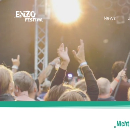
News
L
„Nicht