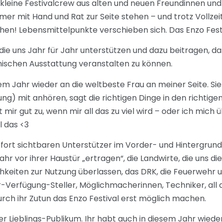
kleine Festivalcrew aus alten und neuen Freundinnen und 
mer mit Hand und Rat zur Seite stehen – und trotz Vollzei
en! Lebensmittelpunkte verschieben sich. Das Enzo Festiva
ie uns Jahr für Jahr unterstützen und dazu beitragen, das
hnischen Ausstattung veranstalten zu können.
m Jahr wieder an die weltbeste Frau an meiner Seite. Sie
ung) mit anhören, sagt die richtigen Dinge in den richti
mir gut zu, wenn mir all das zu viel wird – oder ich mich 
l das <3
ofort sichtbaren Unterstützer im Vorder- und Hintergrund 
hr vor ihrer Haustür „ertragen“, die Landwirte, die uns die
keiten zur Nutzung überlassen, das DRK, die Feuerwehr un
ur-Verfügung-Steller, Möglichmacherinnen, Techniker, all 
durch ihr Zutun das Enzo Festival erst möglich machen.
er Lieblings-Publikum. Ihr habt auch in diesem Jahr wiede