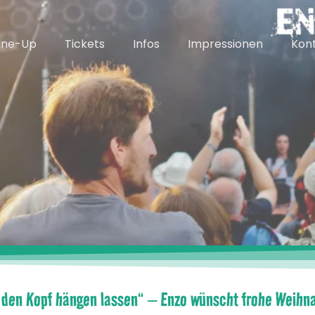
ine-Up
Tickets
Infos
Impressionen
Kon
 den Kopf hängen lassen“ – Enzo wünscht frohe Weihn