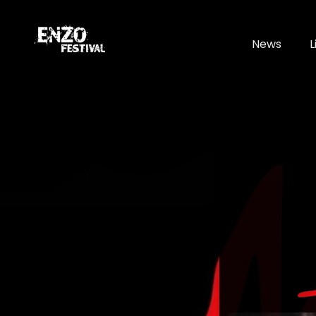
News
L