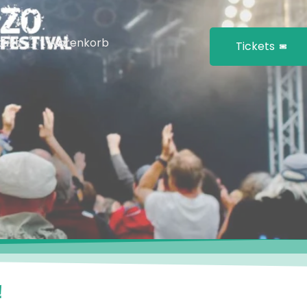
takt
Warenkorb
Tickets
!