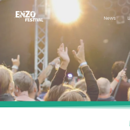
News
L